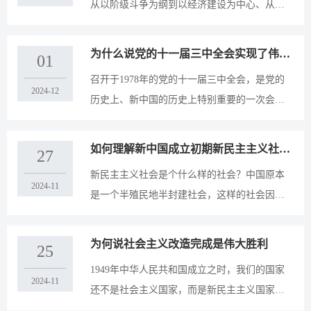
从以阶级斗争为纲到以经济建设为中心、从僵
化半僵化到实施改革、从封闭半封闭到对外开
放。正是因为实现了三个历史性转变，才实现
为什么说党的十一届三中全会实现了伟大历史转折
01
了党的历史性转折。历史性转变和历史性转折
召开于1978年的党的十一届三中全会，是党的
是连在一起的，没有那
2024-12
历史上、新中国的历史上特别重要的一次会
议。在会议上，邓小平、陈云等老一辈革命家
发挥了重要作用。通过这次会议，我们党实现
如何理解新中国成立初期新民主主义社会的性质
27
了伟大的历史转折。党的十一届三
新民主主义社会是个什么样的社会？中国原本
2024-11
是一个半殖民地半封建社会，这样的社会因为
资本主义发展它不充分，是不能直接走入社会
主义的。而我们共产党人奋斗的目标是要实现
为何说社会主义改造完成是伟大胜利
25
社会主义，最终实现共产主义。那怎么解决这
1949年中华人民共和国成立之时，我们的国家
个问题？以毛泽东为代
2024-11
还不是社会主义国家，而是新民主主义国家。
中国的社会主义制度是1956年基本建立的。从