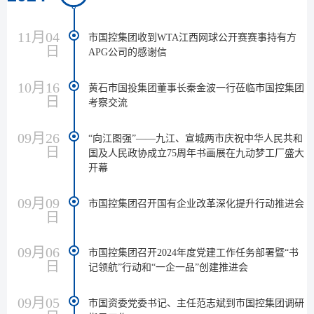
党史学习
党纪学习教育
深入贯彻中央八项规定精神学习教
11月04
市国控集团收到WTA江西网球公开赛赛事持有方
育
日
APG公司的感谢信
企业文化
10月16
黄石市国投集团董事长秦金波一行莅临市国控集团
日
经营理念
人才理念
考察交流
文化活动
09月26
“向江图强”——九江、宣城两市庆祝中华人民共和
日
公开信息
国及人民政协成立75周年书画展在九动梦工厂盛大
开幕
信息发布
09月09
市国控集团召开国有企业改革深化提升行动推进会
联系我们
日
09月06
市国控集团召开2024年度党建工作任务部署暨“书
日
记领航”行动和“一企一品”创建推进会
09月05
市国资委党委书记、主任范志斌到市国控集团调研