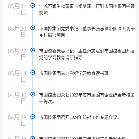
05月31
江苏万润生物董事长衡梦泽一行到市国控集团考察
日
交流
05月29
市国控集团党委书记、董事长张志坚带队深入调研
日
乡村振兴项目
05月22
市国资委党委书记、主任范志斌到市国控集团开展
日
党纪学习教育调研指导
05月14
市国控集团举办党纪学习教育读书班
日
04月30
市国控集团荣获2023年度市属国有企业综合考核第
日
一等次。
04月28
市国控集团召开2024年统战工作专题会议。
日