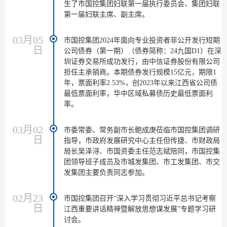
生了市国控集团妇联第一届执行委员会、集团妇联
第一届妇联主席、副主席。
03月05
市国控集团2024年面向专业投资者非公开发行短期
日
公司债券（第一期）（债券简称：24九国D1）在深
圳证券交易所成功发行，由中信证券股份有限公司
担任主承销商。本期债券发行规模15亿元，期限1
年，票面利率2.53%，创2023年以来江西省公司债
最低票面利率，华中区域私募债历史最低票面利
率。
03月02
市委常委、常务副市长鲍成庚莅临市国控集团调研
日
指导，市政府发展研究中心主任但传捷、市财政局
局长吴泽浔、市国资委主任范志斌陪同，市国控集
团领导班子成员及市城发集团、市工发集团、市交
发集团主要负责同志参加。
02月23
市国控集团召开“深入学习贯彻习近平总书记考察
日
江西重要讲话精神暨解放思想谋发展”专题学习研
讨会。