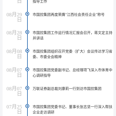
日
指导工作
08月29
市国控集团再度荣膺“江西社会责任企业”称号
日
08月28
市国控集团工作运行情况汇报会召开，蒋文定主持
日
并讲话
08月08
市国控集团组织召开党委（扩大）会议传达学习省
日
委、市委全会精神
08月07
市国控集团党委副书记、总经理项飞深入市体育中
日
心调研指导
08月07
万联证券副总裁刘康莉一行到访市国控集团
日
07月25
市国控集团党委书记、董事长张志坚一行深入帮扶
日
企业走访调研