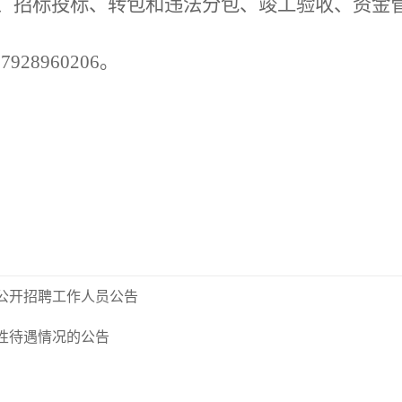
、招标投标、转包和违法分包、竣工验收、资金
928960206。
会公开招聘工作人员公告
利性待遇情况的公告