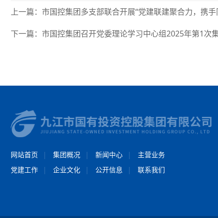
上一篇：市国控集团多支部联合开展“党建联建聚合力，携手
网站首页
集团概况
新闻中心
主营业务
党建工作
企业文化
公开信息
联系我们