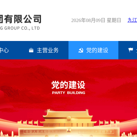
2026年08月09日 星期日
中心
主营业务
党的建设