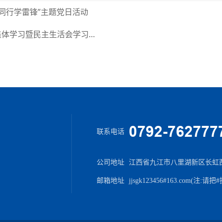
同行学雷锋”主题党日活动
下一篇：市国控集团召开党委理论学习中心组2025年第1次集体学习暨民主生活会学习研讨会
0792-762777
联系电话
公司地址
江西省九江市八里湖新区长虹西
邮箱地址
jjsgk123456#163.com(注:请