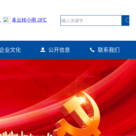
企业文化
公开信息
联系我们