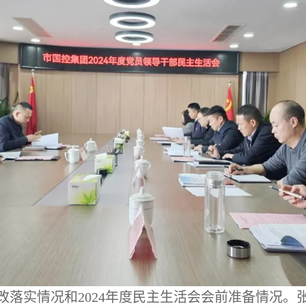
整改落实情况和2024年度民主生活会会前准备情况