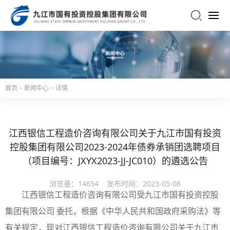
网站首页
集团概况
集团简介
大事记
首页
>
新闻中心
>
详情
组织架构
成员单位
新闻中心
江西银信工程造价咨询有限公司关于九江市国有投资
集团新闻
行业资讯
控股集团有限公司2023-2024年债券承销团选聘项目
媒体聚焦
（项目编号：JXYX2023-JJ-JC010）的遴选公告
主营业务
浏览量：
14654
发布时间：
2023-05-08
江西银信工程造价咨询有限公司受九江市国有投资控股
党的建设
集团有限公司 委托，根据《中华人民共和国政府采购法》等
党建工作
党风廉政
有关规定，现对江西银信工程造价咨询有限公司关于九江市