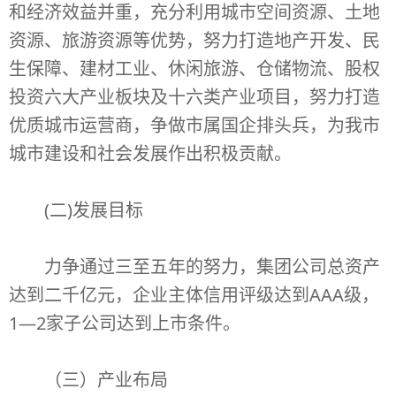
和经济效益并重，充分利用城市空间资源、土地
资源、旅游资源等优势，努力打造地产开发、民
生保障、建材工业、休闲旅游、仓储物流、股权
投资六大产业板块及十六类产业项目，努力打造
优质城市运营商，争做市属国企排头兵，为我市
城市建设和社会发展作出积极贡献。
(二)发展目标
力争通过三至五年的努力，集团公司总资产
达到二千亿元，企业主体信用评级达到AAA级，
1—2家子公司达到上市条件。
（三）产业布局