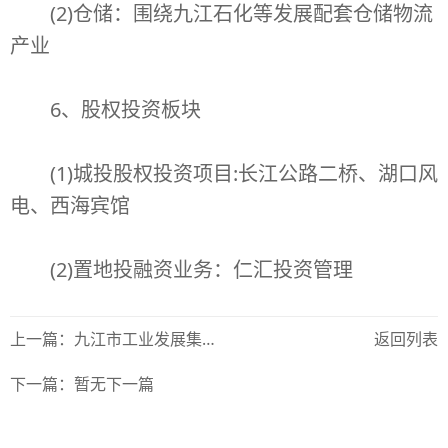
(2)仓储：围绕九江石化等发展配套仓储物流
产业
6、股权投资板块
(1)城投股权投资项目:长江公路二桥、湖口风
电、西海宾馆
(2)置地投融资业务：仁汇投资管理
上一篇：九江市工业发展集团有限公司
返回列表
下一篇：暂无下一篇