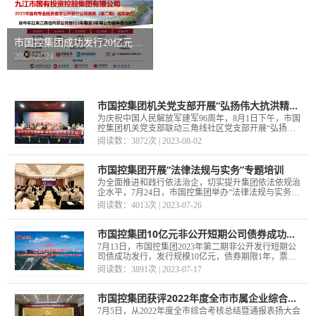
党史学习
党纪学习教育
深入贯彻中央八项规定精神学习教
市国控集团成功发行20亿元非公开发行公司债券
育
2023-08-24
企业文化
经营理念
人才理念
市国控集团机关党支部开展“弘扬伟大抗洪精神 军民共建双拥模范城”主题党日观影活动
为庆祝中国人民解放军建军96周年，8月1日下午，市国
文化活动
控集团机关党支部联动三角线社区党支部开展“弘扬伟
大抗洪精神，军民共建双拥模范城”主题党日观影活
阅读数：3872次 | 2023-08-02
动。集团党委委员、副总经理、机关党支部书记王梓带
公开信息
领全体党员、入党积极分子，三角线社区党支
市国控集团开展“法律法规与实务”专题培训
信息发布
为全面推进和践行依法治企，切实提升集团依法依规治
企水平，7月24日，市国控集团举办“法律法规与实务”
专题培训会，邀请上海锦天城律师事务所袁娟斌律师作
阅读数：4013次 | 2023-07-26
联系我们
专题授课。集团本部和市九派城乡集团全体员工参加培
训。
市国控集团10亿元非公开短期公司债券成功发行
7月13日，市国控集团2023年第二期非公开发行短期公
司债成功发行，发行规模10亿元，债券期限1年，票面
利率2.59%，创2023年度全国同评级同期限私募债最低
阅读数：3891次 | 2023-07-17
票面利率，2023年度江西省公司债最低票面利率，华中
区域私募债历史最低票面
市国控集团获评2022年度全市市属企业综合考核第一等次
7月5日，从2022年度全市综合考核总结暨通报表扬大会