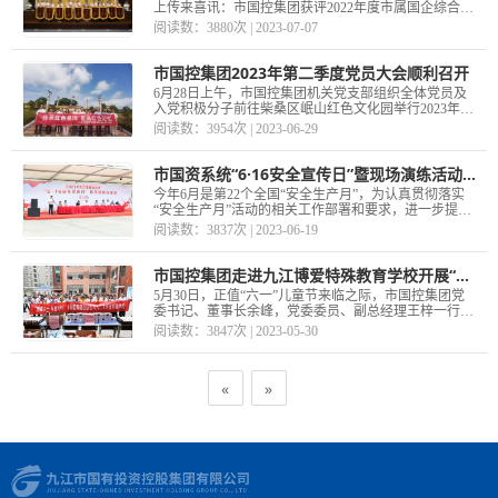
上传来喜讯：市国控集团获评2022年度市属国企综合考
核“第一等次”。2022年，在市委、市政府坚强领导下，
阅读数：3880次 | 2023-07-07
市国控集团坚持以习近平新时代中国特色社会
市国控集团2023年第二季度党员大会顺利召开
6月28日上午，市国控集团机关党支部组织全体党员及
入党积极分子前往柴桑区岷山红色文化园举行2023年第
二季度全体党员大会。集团党委书记、董事长余峰，党
阅读数：3954次 | 2023-06-29
委委员、副总经理、机关党支部书记王梓出席会议。本
次
市国资系统“6·16安全宣传日”暨现场演练活动成功举办
今年6月是第22个全国“安全生产月”，为认真贯彻落实
“安全生产月”活动的相关工作部署和要求，进一步提高
市国资系统内干部职工的安全生产意识，全面推进市国
阅读数：3837次 | 2023-06-19
资系统安全生产工作落到实处、取得实效，6月16日上
午，由市国资委主办、市国控集团承办
市国控集团走进九江博爱特殊教育学校开展“情暖六一 与爱同行”慰问活动
5月30日，正值“六一”儿童节来临之际，市国控集团党
委书记、董事长余峰，党委委员、副总经理王梓一行带
着对少年儿童的真情关爱和美好祝愿来到九江博爱特殊
阅读数：3847次 | 2023-05-30
教育学校，为孩子们带来了节日的慰问和祝福。
«
»